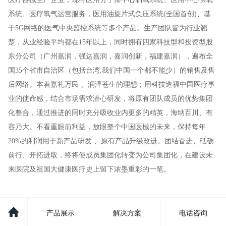
系统、医疗氧气运营服务，医用油旋片式负压系统(全国首创)、基
于5G网络的医气中央监控系统等多个产品。生产团队皆为行业翘
楚，从业经验平均都在15年以上，同时拥有四家科技型和投资型股
东分公司（广州嘉润，强达嘉润，嘉润创新，福建嘉润），遍布全
国35个省市自治区（包括台湾,我们中国一个都不能少）的销售及售
后网络。本
着嘉礼万民 、润泽
苍生的理想；用科技造福中国医疗事
业的使命感，结合市场需求潜心研发，将原有团队
成员的优势集团
化整合，通过推进的同时充分吸收业内更多的精英，海纳百川、有
容乃大
。不看重眼前利益，放眼整个中国医械的未来，保持每年
20%的利润用于新产品研发 、原有
产品升级改进。团结奋进、砥砺
前行、开拓进取，终将使成员集团化转变为公司集团
化，在建设未
来医院及祖国大健康医疗史上留下浓墨重彩的一笔。
产品展示
解决方案
电话咨询